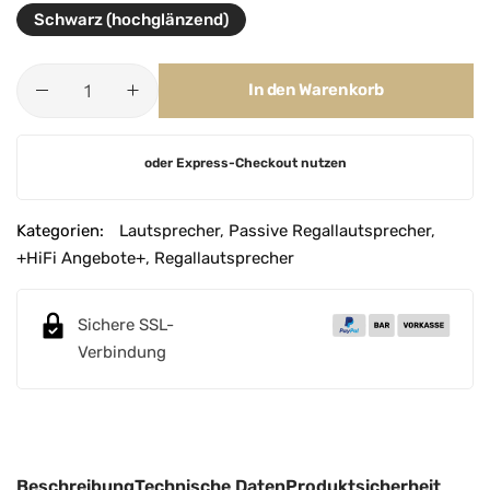
Schwarz (hochglänzend)
In den Warenkorb
A
oder Express-Checkout nutzen
l
t
e
Kategorien:
Lautsprecher
,
Passive Regallautsprecher
,
r
+HiFi Angebote+
,
Regallautsprecher
n
a
Sichere SSL-
t
Verbindung
i
v
e
:
Beschreibung
Technische Daten
Produktsicherheit