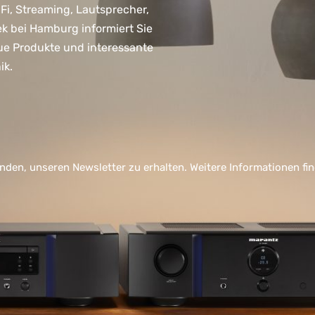
, Streaming, Lautsprecher,
ek bei Hamburg informiert Sie
ue Produkte und interessante
ik.
nden, unseren Newsletter zu erhalten. Weitere Informationen fi