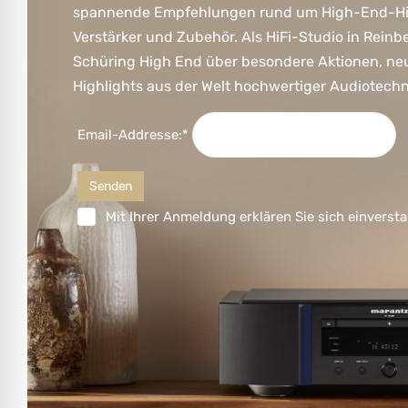
spannende Empfehlungen rund um High-End-HiFi
Verstärker und Zubehör. Als HiFi-Studio in Reinb
Schüring High End über besondere Aktionen, ne
Highlights aus der Welt hochwertiger Audiotechn
Email-Addresse:*
Mit Ihrer Anmeldung erklären Sie sich einversta