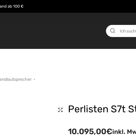
sand ab 100 €
n
Über uns
Events
Testberichte
News
tandlautsprecher
Perlisten S7t 
10.095,00
€
inkl. M