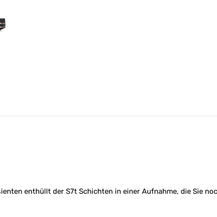
v
e
:
enten enthüllt der S7t Schichten in einer Aufnahme, die Sie noc