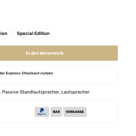
tion
Special Edition
In den Warenkorb
der Express-Checkout nutzen
,
Passive Standlautsprecher
,
Lautsprecher