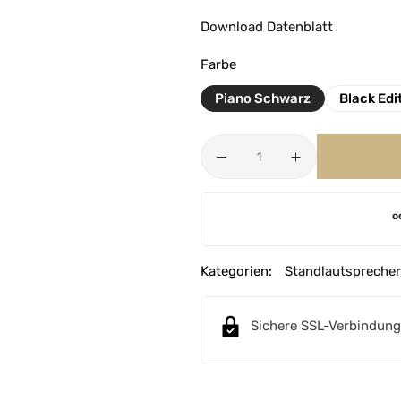
Download Datenblatt
Farbe
Piano Schwarz
Black Edi
A
o
l
t
e
Kategorien:
Standlautsprecher
r
n
Sichere SSL-Verbindung
a
t
i