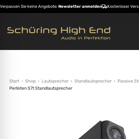
Verpassen Sie keine Angebote:
Newsletter anmelden
Kostenloser Ver
Startseite
Shop
Hersteller
Dienstleistunge
Start
Shop
Lautsprecher
Standlautsprecher
Passive S
Perlisten S7t Standlautsprecher
ehinderungsmodus