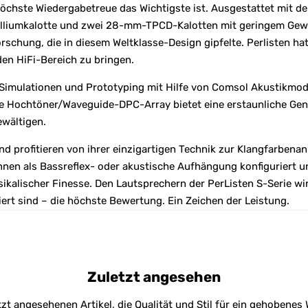
 höchste Wiedergabetreue das Wichtigste ist. Ausgestattet mit 
ylliumkalotte und zwei 28-mm-TPCD-Kalotten mit geringem Gewi
Forschung, die in diesem Weltklasse-Design gipfelte. Perlisten
en HiFi-Bereich zu bringen.
 Simulationen und Prototyping mit Hilfe von Comsol Akustikmode
eue Hochtöner/Waveguide-DPC-Array bietet eine erstaunliche Ge
ewältigen.
d profitieren von ihrer einzigartigen Technik zur Klangfarbenan
n als Bassreflex- oder akustische Aufhängung konfiguriert u
alischer Finesse. Den Lautsprechern der PerListen S-Serie wird
iert sind – die höchste Bewertung. Ein Zeichen der Leistung.
Zuletzt angesehen
tzt angesehenen Artikel, die Qualität und Stil für ein gehobene