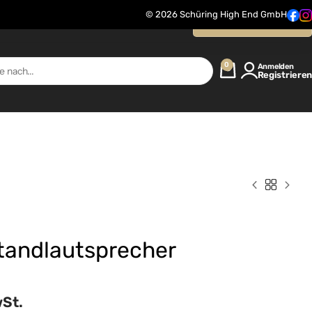
© 2026 Schüring High End GmbH
Kontaktanfrage
0
Anmelden
Registrieren
Standlautsprecher
wSt.