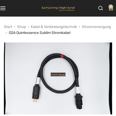
0
Start
Shop
Kabel & Verbindungstechnik
Stromversorgung
O2A Quintessence Sublim Stromkabel