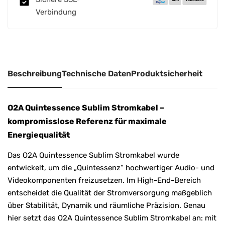
t
Verbindung
i
v
e
:
Beschreibung
Technische Daten
Produktsicherheit
O2A Quintessence Sublim Stromkabel –
kompromisslose Referenz für maximale
Energiequalität
Das O2A Quintessence Sublim Stromkabel wurde
entwickelt, um die „Quintessenz“ hochwertiger Audio- und
Videokomponenten freizusetzen. Im High-End-Bereich
entscheidet die Qualität der Stromversorgung maßgeblich
über Stabilität, Dynamik und räumliche Präzision. Genau
hier setzt das O2A Quintessence Sublim Stromkabel an: mit