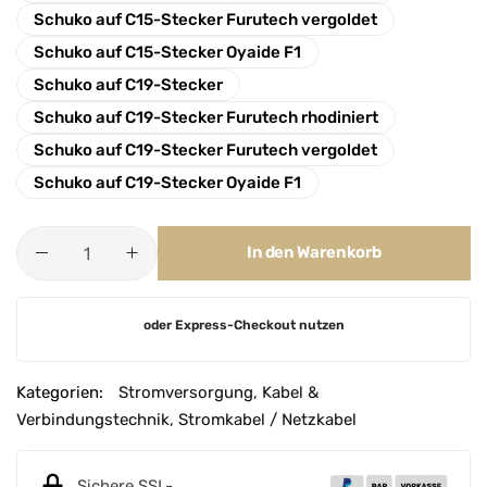
Schuko auf C15-Stecker Furutech vergoldet
Schuko auf C15-Stecker Oyaide F1
Schuko auf C19-Stecker
Schuko auf C19-Stecker Furutech rhodiniert
Schuko auf C19-Stecker Furutech vergoldet
Schuko auf C19-Stecker Oyaide F1
In den Warenkorb
A
oder Express-Checkout nutzen
l
t
e
Kategorien:
Stromversorgung
,
Kabel &
r
Verbindungstechnik
,
Stromkabel / Netzkabel
n
a
Sichere SSL-