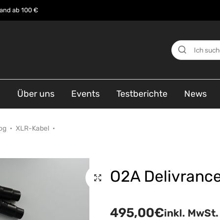
sand ab 100 €
n
Über uns
Events
Testberichte
News
og
XLR-Kabel
O2A Delivranc
495,00
€
inkl. MwSt.