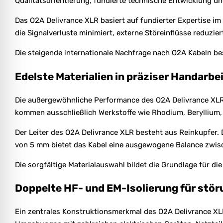
Qualitätsorientierung, fundierte technische Entwicklung u
Das O2A Delivrance XLR basiert auf fundierter Expertise i
die Signalverluste minimiert, externe Störeinflüsse reduzie
Die steigende internationale Nachfrage nach O2A Kabeln be
Edelste Materialien in präziser Handarbe
Die außergewöhnliche Performance des O2A Delivrance XLR
kommen ausschließlich Werkstoffe wie Rhodium, Beryllium, P
Der Leiter des O2A Delivrance XLR besteht aus Reinkupfer.
von 5 mm bietet das Kabel eine ausgewogene Balance zwische
Die sorgfältige Materialauswahl bildet die Grundlage für di
Doppelte HF- und EM-Isolierung für stör
Ein zentrales Konstruktionsmerkmal des O2A Delivrance XLR