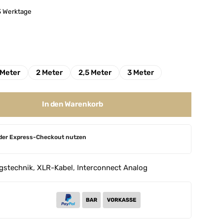
-3 Werktage
 Meter
2 Meter
2,5 Meter
3 Meter
In den Warenkorb
der Express-Checkout nutzen
gstechnik
,
XLR-Kabel
,
Interconnect Analog