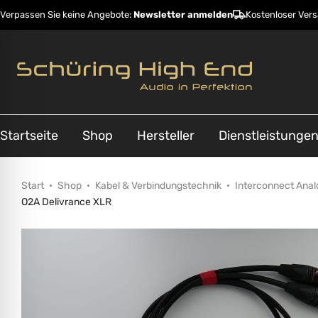
Verpassen Sie keine Angebote:
Newsletter anmelden
Kostenloser Ver
Startseite
Shop
Hersteller
Dienstleistunge
Start
Shop
Kabel & Verbindungstechnik
Interconnect Anal
O2A Delivrance XLR
ehinderungsmodus