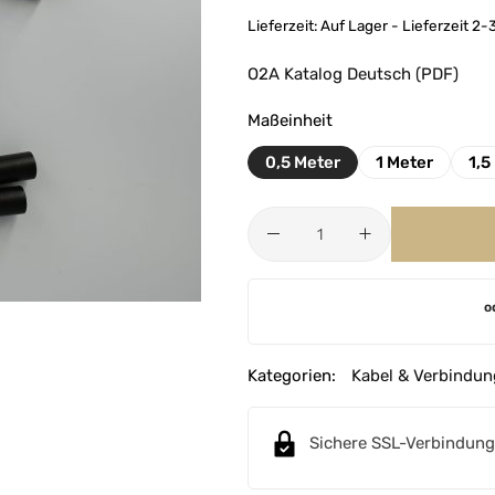
Lieferzeit:
Auf Lager - Lieferzeit 2
O2A Katalog Deutsch (PDF)
Maßeinheit
0,5 Meter
1 Meter
1,5
A
o
l
t
e
Kategorien:
Kabel & Verbindun
r
n
Sichere SSL-Verbindung
a
t