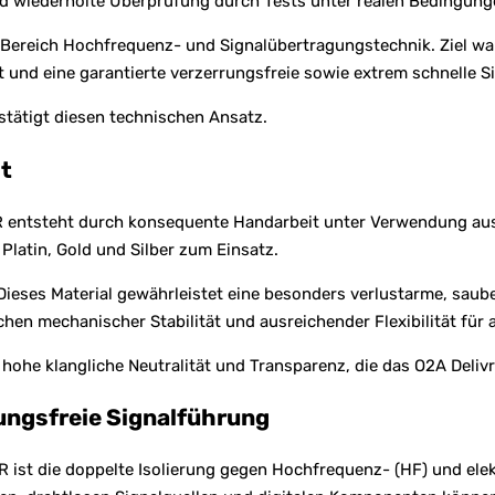
nd wiederholte Überprüfung durch Tests unter realen Bedingung
m Bereich Hochfrequenz- und Signalübertragungstechnik. Ziel wa
rt und eine garantierte verzerrungsfreie sowie extrem schnelle 
stätigt diesen technischen Ansatz.
it
 entsteht durch konsequente Handarbeit unter Verwendung ausg
latin, Gold und Silber zum Einsatz.
 Dieses Material gewährleistet eine besonders verlustarme, sau
n mechanischer Stabilität und ausreichender Flexibilität für a
e hohe klangliche Neutralität und Transparenz, die das O2A Deli
ungsfreie Signalführung
 ist die doppelte Isolierung gegen Hochfrequenz- (HF) und ele