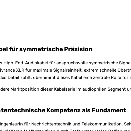
i
v
e
:
bel für symmetrische Präzision
es High-End-Audiokabel für anspruchsvolle symmetrische Signal
livrance XLR für maximale Signalreinheit, extrem schnelle Übe
s Detail zählt, übernimmt dieses Kabel eine zentrale Rolle für
ondere Marktposition dieser Kabelserie im audiophilen Segment 
chtentechnische Kompetenz als Fundament
Ingenieurin für Nachrichtentechnik und Telekommunikation. Se