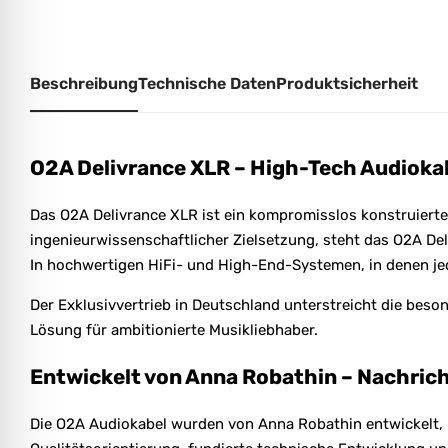
Beschreibung
Technische Daten
Produktsicherheit
O2A Delivrance XLR – High-Tech Audioka
Das O2A Delivrance XLR ist ein kompromisslos konstruiert
ingenieurwissenschaftlicher Zielsetzung, steht das O2A De
In hochwertigen HiFi- und High-End-Systemen, in denen jede
Der Exklusivvertrieb in Deutschland unterstreicht die bes
Lösung für ambitionierte Musikliebhaber.
Entwickelt von Anna Robathin – Nachri
Die O2A Audiokabel wurden von Anna Robathin entwickelt, 