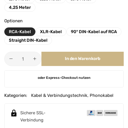
4,25 Meter
Optionen
RCA-Kabel
XLR-Kabel
90° DIN-Kabel auf RCA
Straight DIN-Kabel
In den Warenkorb
A
oder Express-Checkout nutzen
l
t
e
Kategorien:
Kabel & Verbindungstechnik
,
Phonokabel
r
n
Sichere SSL-
a
Verbindung
t