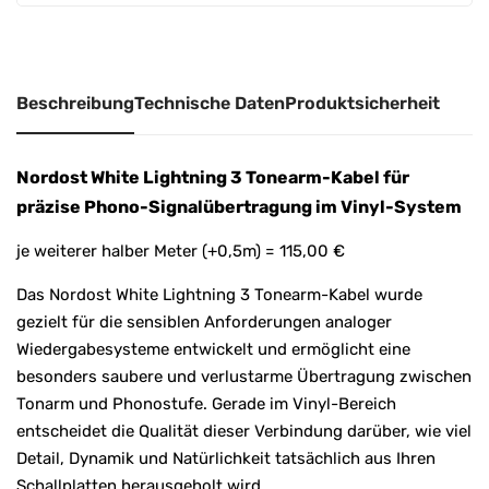
i
v
e
:
Beschreibung
Technische Daten
Produktsicherheit
Nordost White Lightning 3 Tonearm-Kabel für
präzise Phono-Signalübertragung im Vinyl-System
je weiterer halber Meter (+0,5m) = 115,00 €
Das Nordost White Lightning 3 Tonearm-Kabel wurde
gezielt für die sensiblen Anforderungen analoger
Wiedergabesysteme entwickelt und ermöglicht eine
besonders saubere und verlustarme Übertragung zwischen
Tonarm und Phonostufe. Gerade im Vinyl-Bereich
entscheidet die Qualität dieser Verbindung darüber, wie viel
Detail, Dynamik und Natürlichkeit tatsächlich aus Ihren
Schallplatten herausgeholt wird.