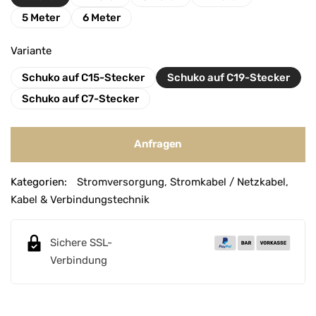
5 Meter
6 Meter
Variante
Schuko auf C15-Stecker
Schuko auf C19-Stecker
Schuko auf C7-Stecker
Anfragen
A
Kategorien:
Stromversorgung
,
Stromkabel / Netzkabel
,
l
Kabel & Verbindungstechnik
t
e
r
Sichere SSL-
n
Verbindung
a
t
i