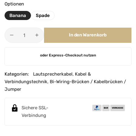
Optionen
Banana
Spade
In den Warenkorb
A
oder Express-Checkout nutzen
l
t
e
Kategorien:
Lautsprecherkabel
,
Kabel &
r
Verbindungstechnik
,
Bi-Wiring-Brücken / Kabelbrücken /
n
Jumper
a
t
Sichere SSL-
i
Verbindung
v
e
: