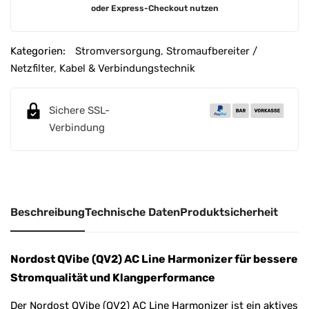
oder Express-Checkout nutzen
l
t
e
Kategorien:
Stromversorgung
,
Stromaufbereiter /
r
Netzfilter
,
Kabel & Verbindungstechnik
n
a
Sichere SSL-
t
Verbindung
i
v
e
:
Beschreibung
Technische Daten
Produktsicherheit
Nordost QVibe (QV2) AC Line Harmonizer für bessere
Stromqualität und Klangperformance
Der Nordost QVibe (QV2) AC Line Harmonizer ist ein aktives