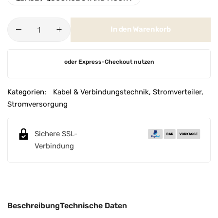
In den Warenkorb
A
oder Express-Checkout nutzen
l
t
e
Kategorien:
Kabel & Verbindungstechnik
,
Stromverteiler
,
r
Stromversorgung
n
a
Sichere SSL-
t
Verbindung
i
v
e
:
Beschreibung
Technische Daten