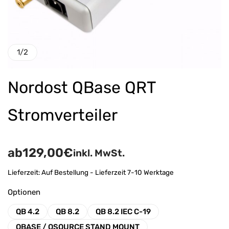
1
/
2
Nordost QBase QRT
Stromverteiler
ab
129,00
€
inkl. MwSt.
Lieferzeit:
Auf Bestellung - Lieferzeit 7-10 Werktage
Optionen
QB 4.2
QB 8.2
QB 8.2 IEC C-19
QBASE / QSOURCE STAND MOUNT