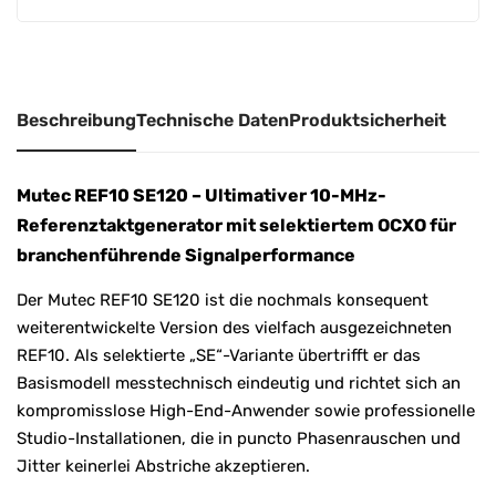
v
e
:
Beschreibung
Technische Daten
Produktsicherheit
Mutec REF10 SE120 – Ultimativer 10-MHz-
Referenztaktgenerator mit selektiertem OCXO für
branchenführende Signalperformance
Der Mutec REF10 SE120 ist die nochmals konsequent
weiterentwickelte Version des vielfach ausgezeichneten
REF10. Als selektierte „SE“-Variante übertrifft er das
Basismodell messtechnisch eindeutig und richtet sich an
kompromisslose High-End-Anwender sowie professionelle
Studio-Installationen, die in puncto Phasenrauschen und
Jitter keinerlei Abstriche akzeptieren.