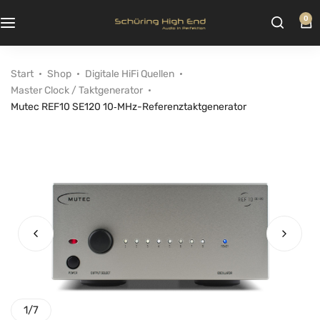
0
Start
Shop
Digitale HiFi Quellen
Master Clock / Taktgenerator
Mutec REF10 SE120 10‑MHz-Referenztaktgenerator
1
/
7