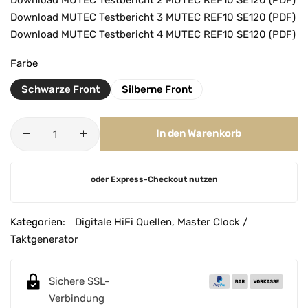
Download MUTEC Testbericht 3 MUTEC REF10 SE120 (PDF)
Download MUTEC Testbericht 4 MUTEC REF10 SE120 (PDF)
Farbe
Schwarze Front
Silberne Front
In den Warenkorb
A
oder Express-Checkout nutzen
l
t
e
Kategorien:
Digitale HiFi Quellen
,
Master Clock /
r
Taktgenerator
n
a
Sichere SSL-
t
Verbindung
i