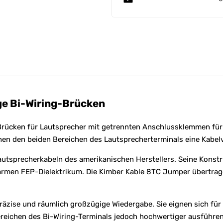
t
i
v
e
:
ge Bi-Wiring-Brücken
rücken für Lautsprecher mit getrennten Anschlussklemmen für d
hen den beiden Bereichen des Lautsprecherterminals eine Kabel
Lautsprecherkabeln des amerikanischen Herstellers. Seine Konst
tarmen FEP-Dielektrikum. Die Kimber Kable 8TC Jumper übertra
räzise und räumlich großzügige Wiedergabe. Sie eignen sich für 
reichen des Bi-Wiring-Terminals jedoch hochwertiger ausführe