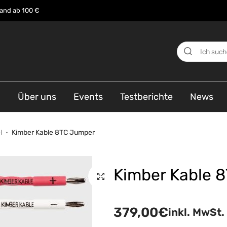
sand ab 100 €
n
Über uns
Events
Testberichte
News
l
Kimber Kable 8TC Jumper
Kimber Kable 
379,00
€
inkl. MwSt.