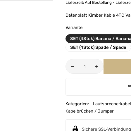
Lieferzeit:
Auf Bestellung - Lieferze
Datenblatt Kimber Kable 4TC Va
Variante
SET (4Stck) Banana / Banan
SET (4Stck) Spade / Spade
A
o
l
t
e
Kategorien:
Lautsprecherkabel
r
Kabelbrücken / Jumper
n
a
Sichere SSL-Verbindung