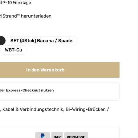
it 7-10 Werktage
riStrand™ herunterladen
a
SET (4Stck) Banana / Spade
WBT-Cu
In den Warenkorb
der Express-Checkout nutzen
,
Kabel & Verbindungstechnik
,
Bi-Wiring-Brücken /