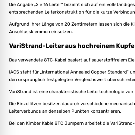
Die Angabe „2 × 16 Leiter“ bezieht sich auf ein vollständig
entsprechenden Leiterkonstruktion für die kurze Verbindun
Aufgrund ihrer Länge von 20 Zentimetern lassen sich die K
Anschlussklemmen einsetzen.
VariStrand-Leiter aus hochreinem Kupfe
Das verwendete 8TC-Kabel basiert auf sauerstofffreiem Elek
IACS steht für „International Annealed Copper Standard“ un
den ursprünglich festgelegten Vergleichswert überschreite
VariStrand ist eine charakteristische Leitertechnologie vo
Die Einzellitzen besitzen dadurch verschiedene mechanisc
Leiterverbunds an denselben Punkten konzentrieren.
Bei den Kimber Kable 8TC Jumpern arbeitet die VariStrand-