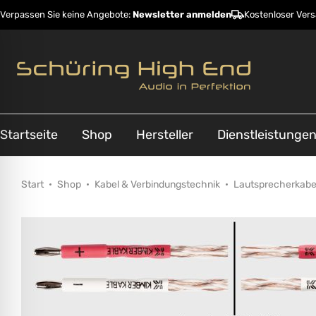
Verpassen Sie keine Angebote:
Newsletter anmelden
Kostenloser Ver
Startseite
Shop
Hersteller
Dienstleistunge
Start
Shop
Kabel & Verbindungstechnik
Lautsprecherkabe
ehinderungsmodus