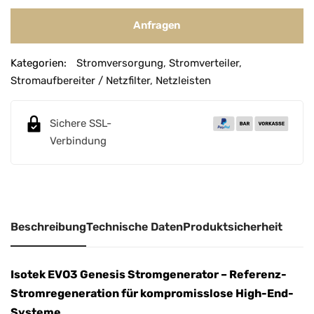
Anfragen
A
Kategorien:
Stromversorgung
,
Stromverteiler
,
l
Stromaufbereiter / Netzfilter
,
Netzleisten
t
e
r
Sichere SSL-
n
Verbindung
a
t
i
v
Beschreibung
Technische Daten
Produktsicherheit
e
:
Isotek EVO3 Genesis Stromgenerator – Referenz-
Stromregeneration für kompromisslose High-End-
Systeme