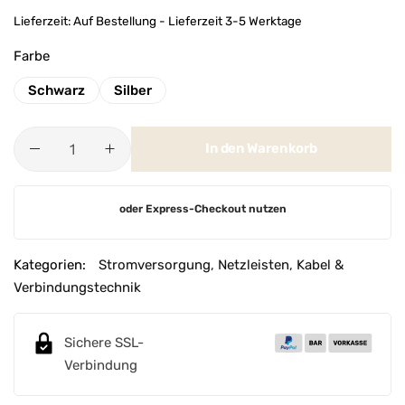
Lieferzeit:
Auf Bestellung - Lieferzeit 3-5 Werktage
Farbe
Schwarz
Silber
In den Warenkorb
A
oder Express-Checkout nutzen
l
t
e
Kategorien:
Stromversorgung
,
Netzleisten
,
Kabel &
r
Verbindungstechnik
n
a
Sichere SSL-
t
Verbindung
i
v