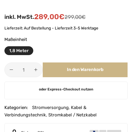
289,00
€
inkl. MwSt.
299,00
€
Lieferzeit:
Auf Bestellung - Lieferzeit 3-5 Werktage
Maßeinheit
1,8 Meter
In den Warenkorb
A
oder Express-Checkout nutzen
l
t
e
Kategorien:
Stromversorgung
,
Kabel &
r
Verbindungstechnik
,
Stromkabel / Netzkabel
n
a