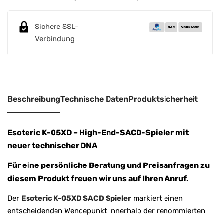
t
e
r
Sichere SSL-
n
Verbindung
a
t
i
v
Beschreibung
Technische Daten
Produktsicherheit
e
:
Esoteric K-05XD – High-End-SACD-Spieler mit
neuer technischer DNA
Für eine persönliche Beratung und Preisanfragen zu
diesem Produkt freuen wir uns auf Ihren Anruf.
Der
Esoteric K-05XD SACD Spieler
markiert einen
entscheidenden Wendepunkt innerhalb der renommierten