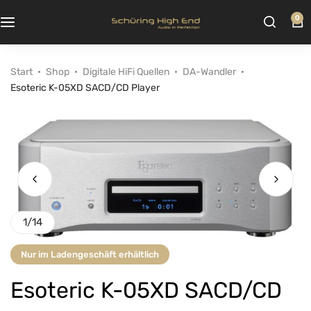
0
Start
Shop
Digitale HiFi Quellen
DA-Wandler
Esoteric K-05XD SACD/CD Player
1
/
14
Nur im Ladengeschäft erhältlich
Esoteric K-05XD SACD/CD