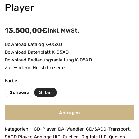
Player
13.500,00
€
inkl. MwSt.
Download Katalog K-05XD
Download Datenblatt K-05XD
Download Bedienungsanleitung K-05XD
Zur Esoteric Herstellerseite
Farbe
Schwarz
Silber
Anfragen
A
Kategorien:
CD-Player
,
DA-Wandler
,
CD/SACD-Transport
,
l
SACD Player
,
Analoge HiFi Quellen
,
Digitale HiFi Quellen