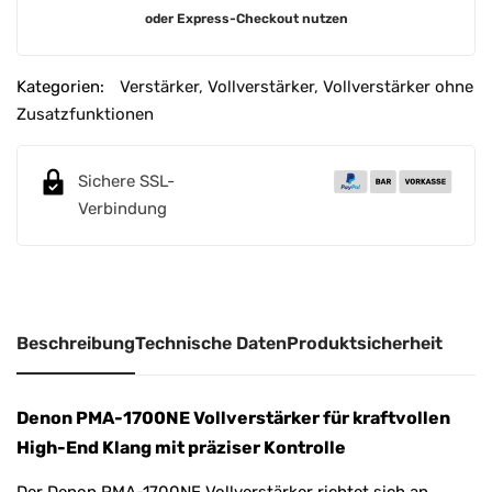
A
oder Express-Checkout nutzen
l
t
e
Kategorien:
Verstärker
,
Vollverstärker
,
Vollverstärker ohne
r
Zusatzfunktionen
n
a
Sichere SSL-
t
Verbindung
i
v
e
:
Beschreibung
Technische Daten
Produktsicherheit
Denon PMA-1700NE Vollverstärker für kraftvollen
High-End Klang mit präziser Kontrolle
Der Denon PMA-1700NE Vollverstärker richtet sich an