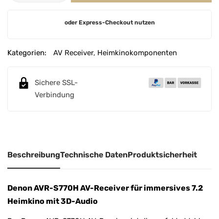
A
oder Express-Checkout nutzen
l
t
e
Kategorien:
AV Receiver
,
Heimkinokomponenten
r
n
Sichere SSL-
a
Verbindung
t
i
v
e
:
Beschreibung
Technische Daten
Produktsicherheit
Denon AVR-S770H AV-Receiver für immersives 7.2
Heimkino mit 3D-Audio