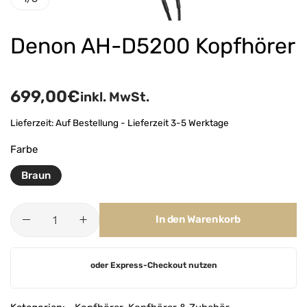
Denon AH-D5200 Kopfhörer
699,00
€
inkl. MwSt.
Lieferzeit:
Auf Bestellung - Lieferzeit 3-5 Werktage
Farbe
Braun
In den Warenkorb
A
oder Express-Checkout nutzen
l
t
e