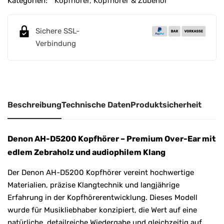
Kategorien:
Kopfhörer
,
Kopfhörer & Zubehör
r
n
Sichere SSL-
a
Verbindung
t
i
v
e
:
Beschreibung
Technische Daten
Produktsicherheit
Denon AH-D5200 Kopfhörer – Premium Over-Ear mit
edlem Zebraholz und audiophilem Klang
Der Denon AH-D5200 Kopfhörer vereint hochwertige
Materialien, präzise Klangtechnik und langjährige
Erfahrung in der Kopfhörerentwicklung. Dieses Modell
wurde für Musikliebhaber konzipiert, die Wert auf eine
natürliche, detailreiche Wiedergabe und gleichzeitig auf