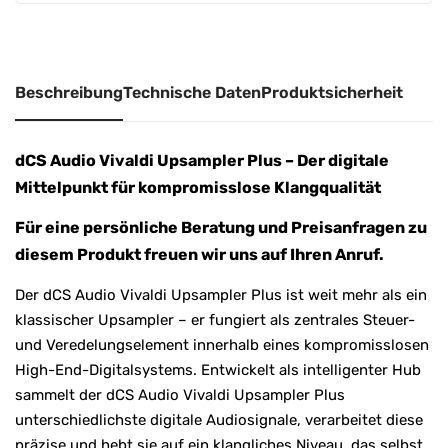
t
i
v
Beschreibung
Technische Daten
Produktsicherheit
e
:
dCS Audio Vivaldi Upsampler Plus – Der digitale
Mittelpunkt für kompromisslose Klangqualität
Für eine persönliche Beratung und Preisanfragen zu
diesem Produkt freuen wir uns auf Ihren Anruf.
Der dCS Audio Vivaldi Upsampler Plus ist weit mehr als ein
klassischer Upsampler – er fungiert als zentrales Steuer-
und Veredelungselement innerhalb eines kompromisslosen
High-End-Digitalsystems. Entwickelt als intelligenter Hub
sammelt der dCS Audio Vivaldi Upsampler Plus
unterschiedlichste digitale Audiosignale, verarbeitet diese
präzise und hebt sie auf ein klangliches Niveau, das selbst