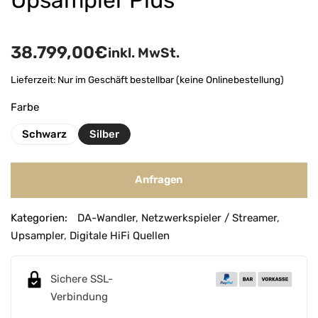
Upsampler Plus
38.799,00
€
inkl. MwSt.
Lieferzeit:
Nur im Geschäft bestellbar (keine Onlinebestellung)
Farbe
Schwarz
Silber
Anfragen
A
Kategorien:
DA-Wandler
,
Netzwerkspieler / Streamer
,
l
Upsampler
,
Digitale HiFi Quellen
t
e
r
Sichere SSL-
n
Verbindung
a