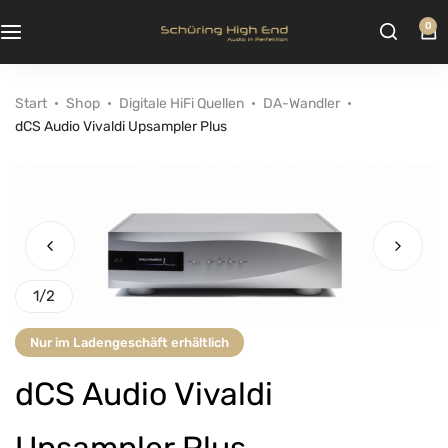
0
Start
Shop
Digitale HiFi Quellen
DA-Wandler
dCS Audio Vivaldi Upsampler Plus
1
/
2
Nur im Ladengeschäft erhältlich
dCS Audio Vivaldi