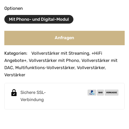
Optionen
Mit Phono- und Digital-Modul
Anfragen
A
Kategorien:
Vollverstärker mit Streaming
,
+HiFi
l
Angebote+
,
Vollverstärker mit Phono
,
Vollverstärker mit
t
DAC
,
Multifunktions-Vollverstärker
,
Vollverstärker
,
e
Verstärker
r
n
a
Sichere SSL-
t
Verbindung
i
v
e
: