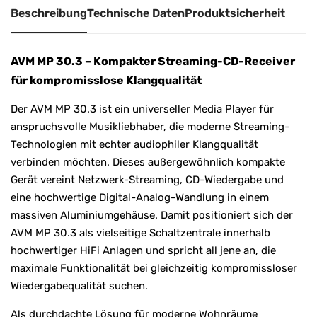
Beschreibung
Technische Daten
Produktsicherheit
e
:
AVM MP 30.3 – Kompakter Streaming-CD-Receiver
für kompromisslose Klangqualität
Der AVM MP 30.3 ist ein universeller Media Player für
anspruchsvolle Musikliebhaber, die moderne Streaming-
Technologien mit echter audiophiler Klangqualität
verbinden möchten. Dieses außergewöhnlich kompakte
Gerät vereint Netzwerk-Streaming, CD-Wiedergabe und
eine hochwertige Digital-Analog-Wandlung in einem
massiven Aluminiumgehäuse. Damit positioniert sich der
AVM MP 30.3 als vielseitige Schaltzentrale innerhalb
hochwertiger HiFi Anlagen und spricht all jene an, die
maximale Funktionalität bei gleichzeitig kompromissloser
Wiedergabequalität suchen.
Als durchdachte Lösung für moderne Wohnräume