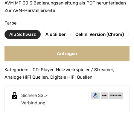
AVM MP 30.3 Bedienungsanleitung als PDF herunterladen
Zur AVM-Herstellerseite
Farbe
Alu Schwarz
Alu Silber
Cellini Version (Chrom)
Anfragen
A
Kategorien:
CD-Player
,
Netzwerkspieler / Streamer
,
l
Analoge HiFi Quellen
,
Digitale HiFi Quellen
t
e
r
Sichere SSL-
n
Verbindung
a
t
i
v