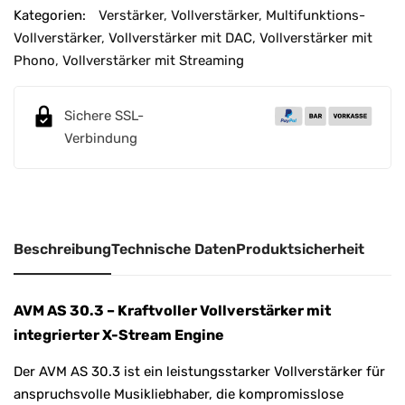
A
Kategorien:
Verstärker
,
Vollverstärker
,
Multifunktions-
l
Vollverstärker
,
Vollverstärker mit DAC
,
Vollverstärker mit
t
Phono
,
Vollverstärker mit Streaming
e
r
n
Sichere SSL-
a
Verbindung
t
i
v
e
Beschreibung
Technische Daten
Produktsicherheit
:
AVM AS 30.3 – Kraftvoller Vollverstärker mit
integrierter X-Stream Engine
Der AVM AS 30.3 ist ein leistungsstarker Vollverstärker für
anspruchsvolle Musikliebhaber, die kompromisslose