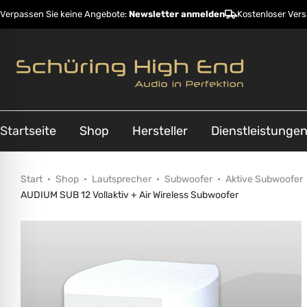
Verpassen Sie keine Angebote:
Newsletter anmelden
Kostenloser Ver
Startseite
Shop
Hersteller
Dienstleistunge
Start
Shop
Lautsprecher
Subwoofer
Aktive Subwoofer
AUDIUM SUB 12 Vollaktiv + Air Wireless Subwoofer
ehinderungsmodus