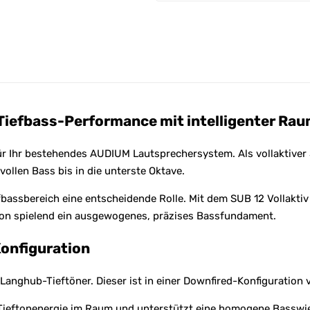
i
v
e
:
– Tiefbass-Performance mit intelligenter Ra
ür Ihr bestehendes AUDIUM Lautsprechersystem. Als vollaktiver 
vollen Bass bis in die unterste Oktave.
bassbereich eine entscheidende Rolle. Mit dem SUB 12 Vollaktiv +
on spielend ein ausgewogenes, präzises Bassfundament.
onfiguration
Langhub-Tieftöner. Dieser ist in einer Downfired-Konfiguration 
r Tieftonenergie im Raum und unterstützt eine homogene Bassw