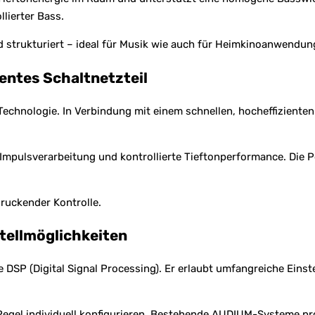
llierter Bass.
d strukturiert – ideal für Musik wie auch für Heimkinoanwendun
ientes Schaltnetzteil
Technologie. In Verbindung mit einem schnellen, hocheffizienten S
 Impulsverarbeitung und kontrollierte Tieftonperformance. Die
ndruckender Kontrolle.
tellmöglichkeiten
e DSP (Digital Signal Processing). Er erlaubt umfangreiche Ein
el individuell konfigurieren. Bestehende AUDIUM-Systeme profi