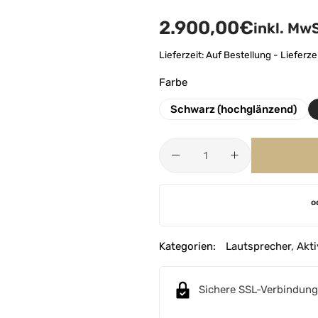
2.900,00
€
inkl. MwS
Lieferzeit:
Auf Bestellung - Lieferz
Farbe
Schwarz (hochglänzend)
A
o
l
t
e
Kategorien:
Lautsprecher
,
Akt
r
n
Sichere SSL-Verbindung
a
t