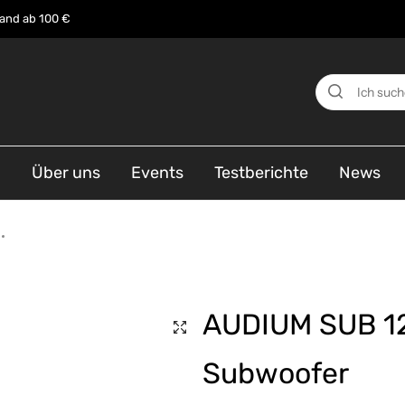
sand ab 100 €
n
Über uns
Events
Testberichte
News
AUDIUM SUB 12 
Subwoofer