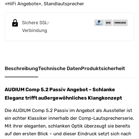
r
+HiFi Angebote+
,
Standlautsprecher
n
a
Sichere SSL-
t
Verbindung
i
v
e
:
Beschreibung
Technische Daten
Produktsicherheit
AUDIUM Comp 5.2 Passiv Angebot – Schlanke
Eleganz trifft außergewöhnliches Klangkonzept
Die AUDIUM Comp 5.2 Passiv im Angebot als Aussteller ist
ein echter Klassiker innerhalb der Comp-Lautsprecherserie.
Mit ihrer eleganten, schlanken Optik überzeugt sie bereits
auf den ersten Blick – und dieser Eindruck setzt sich nach