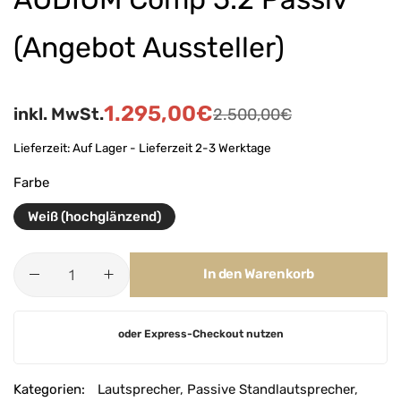
(Angebot Aussteller)
1.295,00
€
inkl. MwSt.
2.500,00
€
Lieferzeit:
Auf Lager - Lieferzeit 2-3 Werktage
Farbe
Weiß (hochglänzend)
In den Warenkorb
A
oder Express-Checkout nutzen
l
t
e
Kategorien:
Lautsprecher
,
Passive Standlautsprecher
,