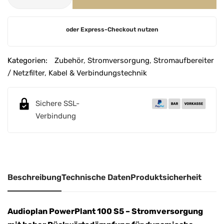
A
oder Express-Checkout nutzen
l
t
e
Kategorien:
Zubehör
,
Stromversorgung
,
Stromaufbereiter
r
/ Netzfilter
,
Kabel & Verbindungstechnik
n
a
Sichere SSL-
t
Verbindung
i
v
e
:
Beschreibung
Technische Daten
Produktsicherheit
Audioplan PowerPlant 100 S5 – Stromversorgung