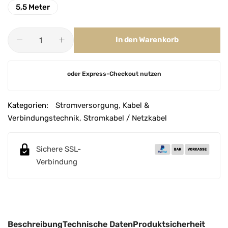
5,5 Meter
In den Warenkorb
A
oder Express-Checkout nutzen
l
t
e
Kategorien:
Stromversorgung
,
Kabel &
r
Verbindungstechnik
,
Stromkabel / Netzkabel
n
a
Sichere SSL-
t
Verbindung
i
v
e
:
Beschreibung
Technische Daten
Produktsicherheit