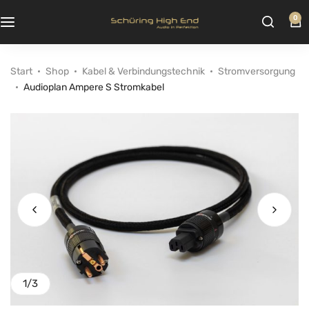
0
Start
Shop
Kabel & Verbindungstechnik
Stromversorgung
Audioplan Ampere S Stromkabel
1
/
3