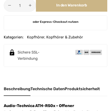
In den Warenkorb
A
oder Express-Checkout nutzen
l
t
e
Kategorien:
Kopfhörer
,
Kopfhörer & Zubehör
r
n
Sichere SSL-
a
Verbindung
t
i
v
e
:
Beschreibung
Technische Daten
Produktsicherheit
Audio-Technica ATH-R50x – Offener