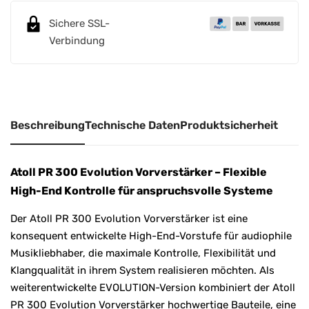
n
Sichere SSL-
a
Verbindung
t
i
v
e
:
Beschreibung
Technische Daten
Produktsicherheit
Atoll PR 300 Evolution Vorverstärker – Flexible
High-End Kontrolle für anspruchsvolle Systeme
Der Atoll PR 300 Evolution Vorverstärker ist eine
konsequent entwickelte High-End-Vorstufe für audiophile
Musikliebhaber, die maximale Kontrolle, Flexibilität und
Klangqualität in ihrem System realisieren möchten. Als
weiterentwickelte EVOLUTION-Version kombiniert der Atoll
PR 300 Evolution Vorverstärker hochwertige Bauteile, eine