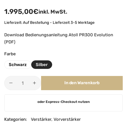
1.995,00
€
inkl. MwSt.
Lieferzeit:
Auf Bestellung - Lieferzeit 3-5 Werktage
Download Bedienungsanleitung Atoll PR300 Evolution
(PDF)
Farbe
Schwarz
Silber
In den Warenkorb
A
oder Express-Checkout nutzen
l
t
e
Kategorien:
Verstärker
,
Vorverstärker
r