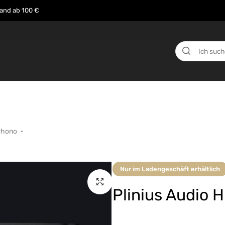
sand ab 100 €
n
Über uns
Events
Testberichte
News
 Phono
Nur im Ladengeschäft erhältlich
Plinius Audio 