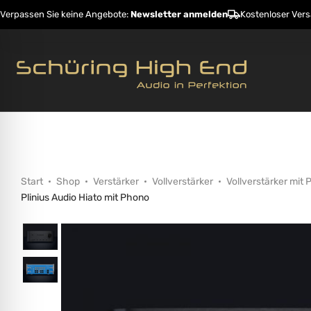
Verpassen Sie keine Angebote:
Newsletter anmelden
Kostenloser Ver
Startseite
Shop
Hersteller
Dienstleistunge
Start
Shop
Verstärker
Vollverstärker
Vollverstärker mit
Plinius Audio Hiato mit Phono
ehinderungsmodus