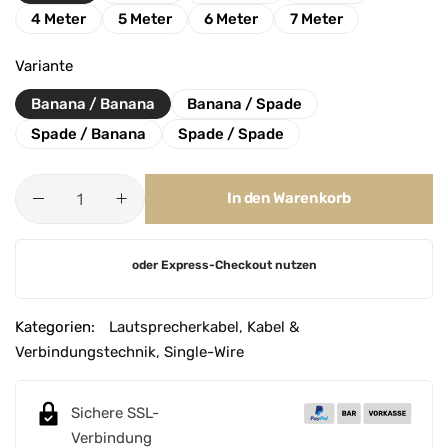
4 Meter
5 Meter
6 Meter
7 Meter
Variante
Banana / Banana
Banana / Spade
Spade / Banana
Spade / Spade
In den Warenkorb
A
oder Express-Checkout nutzen
l
t
e
Kategorien:
Lautsprecherkabel
,
Kabel &
r
Verbindungstechnik
,
Single-Wire
n
a
Sichere SSL-
t
Verbindung