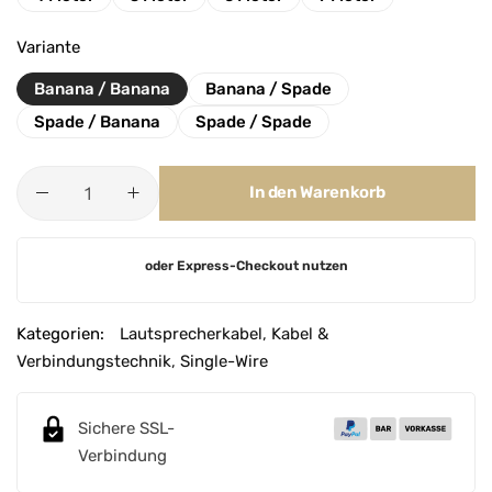
Variante
Banana / Banana
Banana / Spade
Spade / Banana
Spade / Spade
In den Warenkorb
A
oder Express-Checkout nutzen
l
t
e
Kategorien:
Lautsprecherkabel
,
Kabel &
r
Verbindungstechnik
,
Single-Wire
n
a
Sichere SSL-
t
Verbindung
i