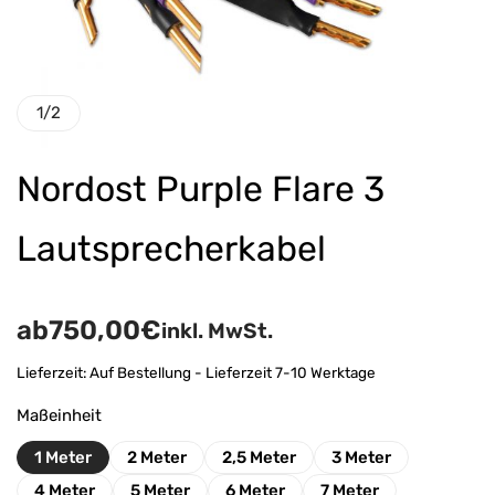
1
/
2
Nordost Purple Flare 3
Lautsprecherkabel
ab
750,00
€
inkl. MwSt.
Lieferzeit:
Auf Bestellung - Lieferzeit 7-10 Werktage
Maßeinheit
1 Meter
2 Meter
2,5 Meter
3 Meter
4 Meter
5 Meter
6 Meter
7 Meter