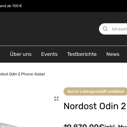
sand ab 100 €
n
Über uns
Events
Testberichte
News
dost Odin 2 Phono-Kabel
Nur im Ladengeschäft erhältlich
Nordost Odin 