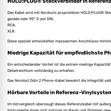
HOLO:PLUG® Steckverbinder in Referen
Das Kabel wird mit Nordosts proprietären HOLO:PLUG® Stec
gerade oder 90° 5-pol DIN,
RCA,
XLR.
Diese speziell entwickelten massearmen Anschlüsse minimi
Niedrige Kapazität für empfindlichste P
Ein entscheidender Vorteil ist die extrem niedrige Kapazit
Detailreichtum vollständig zu erhalten.
Das Nordost Odin 2 Phono-Kabel bewahrt die Integrität sel
Hörbare Vorteile in Referenz-Vinylsyste
Im Hörvergleich überzeugt dieses Referenzkabel mit außerg
Instrumente lösen sich präziser im Raum und Stimmen gewin