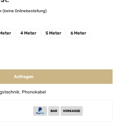
wSt.
r (keine Onlinebestellung)
Meter
4 Meter
5 Meter
6 Meter
Anfragen
gstechnik
,
Phonokabel