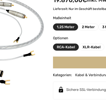
19.870,00
€
inkl. M
Lieferzeit:
Nur im Geschäft bestellba
Maßeinheit
1,25 Meter
2 Meter
3 
Optionen
RCA-Kabel
XLR-Kabel
A
Kategorien:
Kabel & Verbindun
l
t
e
Sichere SSL-Verbindung
r
n