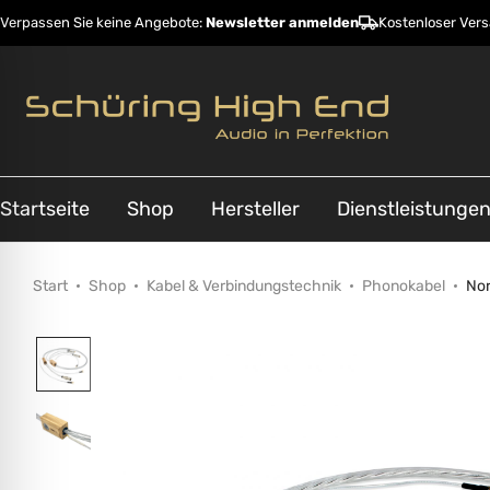
Verpassen Sie keine Angebote:
Newsletter anmelden
Kostenloser Ver
Startseite
Shop
Hersteller
Dienstleistunge
Start
Shop
Kabel & Verbindungstechnik
Phonokabel
Nor
ehinderungsmodus