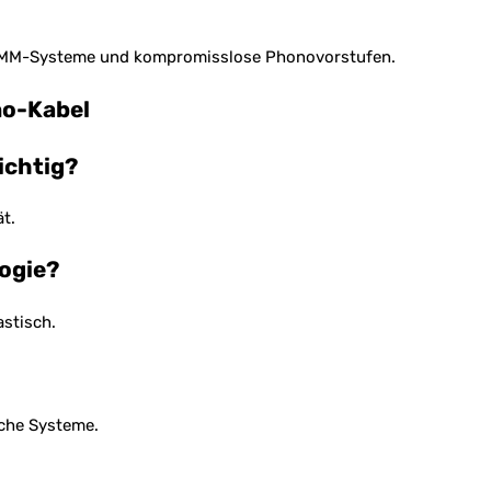
, MM-Systeme und kompromisslose Phonovorstufen.
no-Kabel
ichtig?
t.
ogie?
astisch.
iche Systeme.