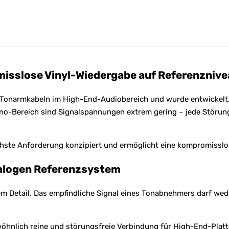
a
t
i
v
e
:
isslose Vinyl-Wiedergabe auf Referenzniv
 Tonarmkabeln im High-End-Audiobereich und wurde entwickelt, 
hono-Bereich sind Signalspannungen extrem gering – jede Stör
chste Anforderung konzipiert und ermöglicht eine kompromissl
nalogen Referenzsystem
dem Detail. Das empfindliche Signal eines Tonabnehmers darf w
öhnlich reine und störungsfreie Verbindung für High-End-Platt