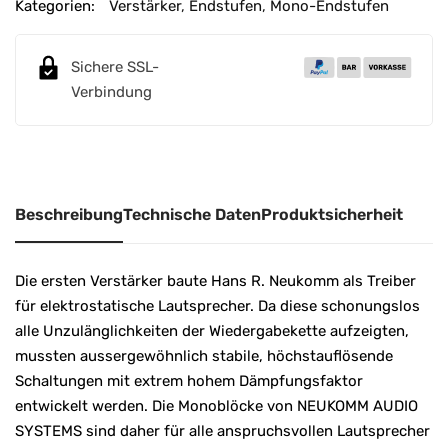
e
Kategorien:
Verstärker
,
Endstufen
,
Mono-Endstufen
r
n
Sichere SSL-
a
Verbindung
t
i
v
e
:
Beschreibung
Technische Daten
Produktsicherheit
Die ersten Verstärker baute Hans R. Neukomm als Treiber
für elektrostatische Lautsprecher. Da diese schonungslos
alle Unzulänglichkeiten der Wiedergabekette aufzeigten,
mussten aussergewöhnlich stabile, höchstauflösende
Schaltungen mit extrem hohem Dämpfungsfaktor
entwickelt werden. Die Monoblöcke von NEUKOMM AUDIO
SYSTEMS sind daher für alle anspruchsvollen Lautsprecher