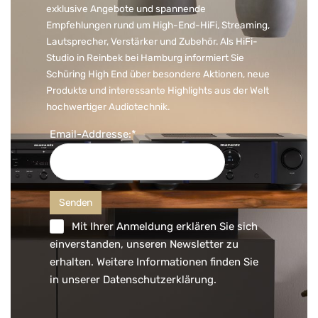
exklusive Angebote und spannende
Empfehlungen rund um High-End-HiFi, Streaming,
Lautsprecher, Verstärker und Zubehör. Als HiFi-
Studio in Reinbek bei Hamburg informiert Sie
Schüring High End über besondere Aktionen, neue
Produkte und interessante Highlights aus der Welt
hochwertiger Audiotechnik.
Email-Addresse:*
Mit Ihrer Anmeldung erklären Sie sich
einverstanden, unseren Newsletter zu
erhalten. Weitere Informationen finden Sie
in unserer
Datenschutzerklärung
.