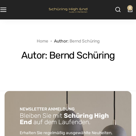
0
Home
Author:
Bernd Schüring
Autor:
Bernd Schüring
NEWSLETTER ANMELDUNG
Bleiben Sie mit
Schüring High
End
auf dem Laufenden.
Erhalten Sie regelmäßig ausgewählte Neuheiten,