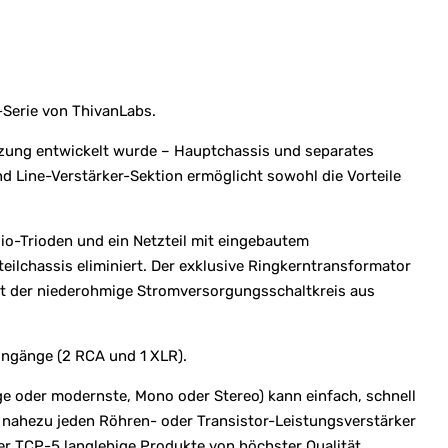
-Serie von ThivanLabs.
Nutzung entwickelt wurde – Hauptchassis und separates
nd Line-Verstärker-Sektion ermöglicht sowohl die Vorteile
o-Trioden und ein Netzteil mit eingebautem
ilchassis eliminiert. Der exklusive Ringkerntransformator
ht der niederohmige Stromversorgungsschaltkreis aus
ngänge (2 RCA und 1 XLR).
ge oder modernste, Mono oder Stereo) kann einfach, schnell
 nahezu jeden Röhren- oder Transistor-Leistungsverstärker
r TCP-5 langlebige Produkte von höchster Qualität,