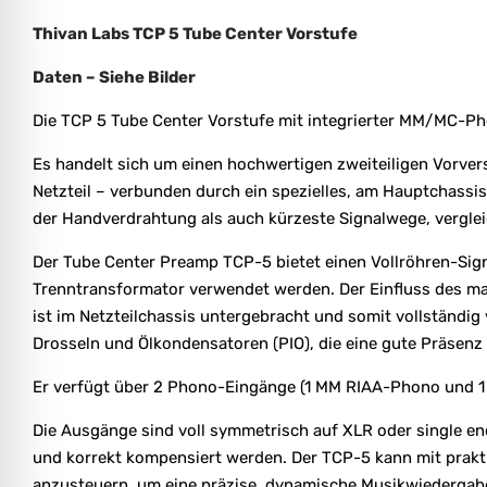
Thivan Labs TCP 5 Tube Center Vorstufe
Daten – Siehe Bilder
Die TCP 5 Tube Center Vorstufe mit integrierter MM/MC-Pho
Es handelt sich um einen hochwertigen zweiteiligen Vorvers
Netzteil – verbunden durch ein spezielles, am Hauptchassis
der Handverdrahtung als auch kürzeste Signalwege, vergleic
Der Tube Center Preamp TCP-5 bietet einen Vollröhren-Sig
Trenntransformator verwendet werden. Der Einfluss des mag
ist im Netzteilchassis untergebracht und somit vollständ
Drosseln und Ölkondensatoren (PIO), die eine gute Präsenz
Er verfügt über 2 Phono-Eingänge (1 MM RIAA-Phono und 1
Die Ausgänge sind voll symmetrisch auf XLR oder single en
und korrekt kompensiert werden. Der TCP-5 kann mit prakt
anzusteuern, um eine präzise, dynamische Musikwiedergabe