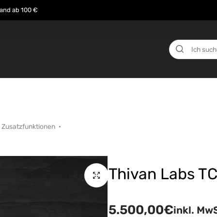
sand ab 100 €
n
Über uns
Events
Testberichte
News
 Zusatzfunktionen
Thivan Labs TC
5.500,00
€
inkl. Mw