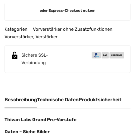
A
oder Express-Checkout nutzen
l
t
e
Kategorien:
Vorverstärker ohne Zusatzfunktionen
,
r
Vorverstärker
,
Verstärker
n
a
Sichere SSL-
t
Verbindung
i
v
e
:
Beschreibung
Technische Daten
Produktsicherheit
Thivan Labs Grand Pre-Vorstufe
Daten – Siehe Bilder