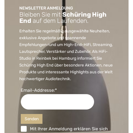
NEWSLETTER ANMELDUNG
Bleiben Sie mit
Schüring High
End
auf dem Laufenden.
Erhalten Sie regelmäßig ausgewählte Neuheiten,
exklusive Angebote und spannende
Empfehlungen rund um High-End-HiFi, Streaming,
Lautsprecher, Verstärker und Zubehör. Als HiFi-
Studio in Reinbek bei Hamburg informiert Sie
Schüring High End über besondere Aktionen, neue
Produkte und interessante Highlights aus der Welt
hochwertiger Audiotechnik.
Email-Addresse:*
Mit Ihrer Anmeldung erklären Sie sich