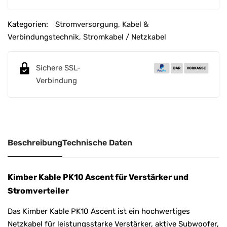
t
e
Kategorien:
Stromversorgung
,
Kabel &
r
Verbindungstechnik
,
Stromkabel / Netzkabel
n
a
Sichere SSL-
t
Verbindung
i
v
e
:
Beschreibung
Technische Daten
Kimber Kable PK10 Ascent für Verstärker und
Stromverteiler
Das Kimber Kable PK10 Ascent ist ein hochwertiges
Netzkabel für leistungsstarke Verstärker, aktive Subwoofer,