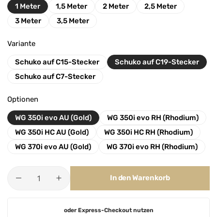
1 Meter
1,5 Meter
2 Meter
2,5 Meter
3 Meter
3,5 Meter
Variante
Schuko auf C15-Stecker
Schuko auf C19-Stecker
Schuko auf C7-Stecker
Optionen
WG 350i evo AU (Gold)
WG 350i evo RH (Rhodium)
WG 350i HC AU (Gold)
WG 350i HC RH (Rhodium)
WG 370i evo AU (Gold)
WG 370i evo RH (Rhodium)
In den Warenkorb
A
oder Express-Checkout nutzen
l