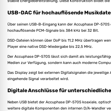
stabile Energiebereitstellung. Diese Konstruktion bildet d
USB-DAC für hochauflösende Musikdate
Über seinen USB-B-Eingang kann der Accuphase DP-570S di
hochauflösende PCM-Signale bis 384 kHz bei 32 Bit.
DSD-Dateien können über DoP bis 11,2 MHz übertragen wer
Player eine native DSD-Wiedergabe bis 22,5 MHz.
Der Accuphase DP-570S lässt sich damit als leistungsfähig
Medien zur Verfügung, sondern kann auch moderne Comput
Das Display zeigt bei externen Digitalsignalen die jeweilig
eingehende Signal verarbeitet wird.
Digitale Anschlüsse für unterschiedliche
Neben USB bietet der Accuphase DP-570S koaxiale, optisch
weitere digitale Komponenten den internen D/A-Wandler v