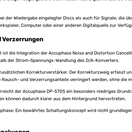
der Wiedergabe eingelegter Discs als auch für Signale, die übe
pieler, Computer oder einer anderen Digitalquelle zur Verfüg
d Verzerrungen
st die Integration der Accuphase Noise and Distortion Cancell
rhalb der Strom-Spannungs-Wandlung des D/A-Konverters.
usätzlichen Korrekturverstärker. Der Korrekturzweig erfasst u
Rausch- und Verzerrungsanteile verringert werden, ohne die mu
erreicht der Accuphase DP-570S ein besonders niedriges Grundr
en können dadurch klarer aus dem Hintergrund hervortreten.
uphase: Ein bewährtes Schaltungskonzept wird nicht grundlege
ignalwegen