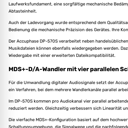
Laufwerksfundament, eine sorgfältige mechanische Bedämpf
Abtasteinheit.
Auch der Ladevorgang wurde entsprechend dem Qualitätsansp
Bedienung die mechanische Präzision des Gerätes. Ihre Kons
Der Accuphase DP-570S verarbeitet neben handelsüblichen
Musikdateien können ebenfalls wiedergegeben werden. Dazu
Wiedergabe mit einer erweiterten Dateikompatibilität.
MDS+-D/A-Wandler mit vier parallelen S
Für die Umwandlung digitaler Audiosignale setzt der Accu
ein Verfahren, bei dem mehrere Wandlerkanäle parallel ar
Im DP-570S kommen pro Audiokanal vier parallel arbeitend
reduziert werden. Gleichzeitig verbessern sich Linearität 
Die vierfache MDS+-Konfiguration basiert auf dem hochwer
Schaltungsumgebung, die Signalwege und die nachfolgende 