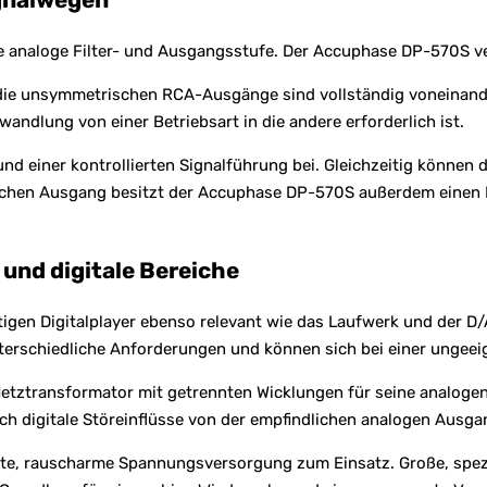
e analoge Filter- und Ausgangsstufe. Der Accuphase DP-570S ve
ie unsymmetrischen RCA-Ausgänge sind vollständig voneinande
andlung von einer Betriebsart in die andere erforderlich ist.
und einer kontrollierten Signalführung bei. Gleichzeitig könne
chen Ausgang besitzt der Accuphase DP-570S außerdem einen P
und digitale Bereiche
gen Digitalplayer ebenso relevant wie das Laufwerk und der D/
rschiedliche Anforderungen und können sich bei einer ungeeig
ztransformator mit getrennten Wicklungen für seine analogen u
h digitale Störeinflüsse von der empfindlichen analogen Ausga
te, rauscharme Spannungsversorgung zum Einsatz. Große, spezi