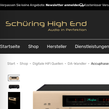
Verpassen Sie keine Angebote:
Newsletter anmelden
Kostenloser Ver
Startseite
Shop
Hersteller
Dienstleistunge
Start
Shop
Digitale HiFi Quellen
DA-Wandler
Accuphase
ehinderungsmodus