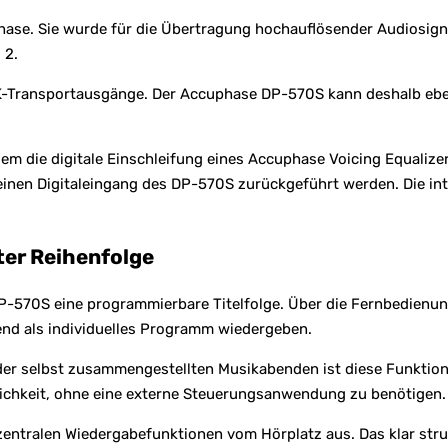
cuphase. Sie wurde für die Übertragung hochauflösender Audiosi
 2.
INK-Transportausgänge. Der Accuphase DP-570S kann deshalb ebe
 die digitale Einschleifung eines Accuphase Voicing Equalizers
einen Digitaleingang des DP-570S zurückgeführt werden. Die int
er Reihenfolge
P-570S eine programmierbare Titelfolge. Über die Fernbedienun
nd als individuelles Programm wiedergeben.
er selbst zusammengestellten Musikabenden ist diese Funktion 
chkeit, ohne eine externe Steuerungsanwendung zu benötigen.
zentralen Wiedergabefunktionen vom Hörplatz aus. Das klar stru