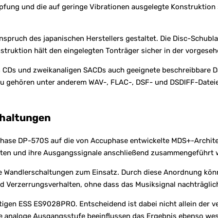
ung und die auf geringe Vibrationen ausgelegte Konstruktion s
ruch des japanischen Herstellers gestaltet. Die Disc-Schublade
truktion hält den eingelegten Tonträger sicher in der vorgeseh
 CDs und zweikanaligen SACDs auch geeignete beschreibbare Da
 gehören unter anderem WAV-, FLAC-, DSF- und DSDIFF-Dateien.
chaltungen
phase DP-570S auf die von Accuphase entwickelte MDS+-Architek
beiten und ihre Ausgangssignale anschließend zusammengeführt 
e Wandlerschaltungen zum Einsatz. Durch diese Anordnung könn
und Verzerrungsverhalten, ohne dass das Musiksignal nachträglic
tigen ESS ES9028PRO. Entscheidend ist dabei nicht allein der 
analoge Ausgangsstufe beeinflussen das Ergebnis ebenso wesen