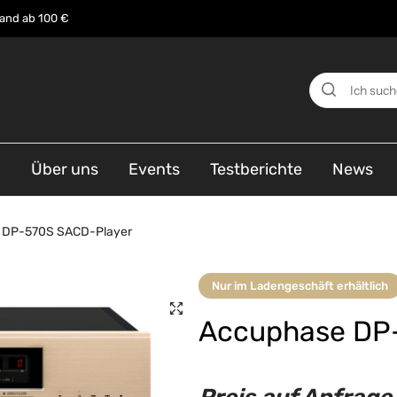
sand ab 100 €
n
Über uns
Events
Testberichte
News
 DP-570S SACD-Player
Nur im Ladengeschäft erhältlich
Accuphase DP