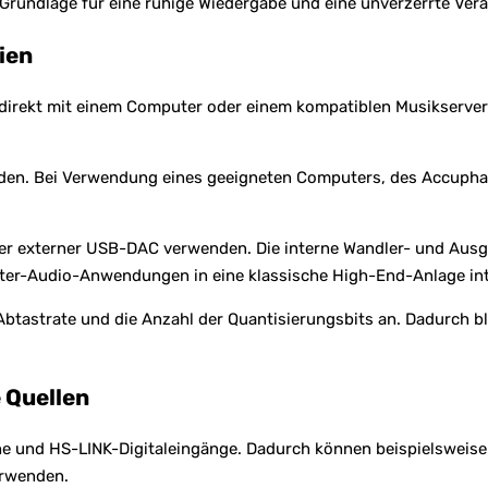
ie Grundlage für eine ruhige Wiedergabe und eine unverzerrte Ve
ien
rekt mit einem Computer oder einem kompatiblen Musikserver 
den. Bei Verwendung eines geeigneten Computers, des Accuphas
er externer USB-DAC verwenden. Die interne Wandler- und Ausga
er-Audio-Anwendungen in eine klassische High-End-Anlage int
e Abtastrate und die Anzahl der Quantisierungsbits an. Dadurch 
 Quellen
e und HS-LINK-Digitaleingänge. Dadurch können beispielsweise
erwenden.