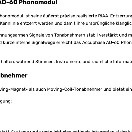
 AD-60 Phonomodul
omodul ist seine äußerst präzise realisierte RIAA-Entzerrung. 
Kennlinie entzerrt werden und damit ihre ursprüngliche klangli
annungsarmen Signale von Tonabnehmern stabil verstärkt und mi
 und kurze interne Signalwege erreicht das Accuphase AD-60 Ph
il erhalten, während Stimmen, Instrumente und räumliche Inform
nabnehmer
g-Magnet- als auch Moving-Coil-Tonabnehmer und bietet eine 
ügung: