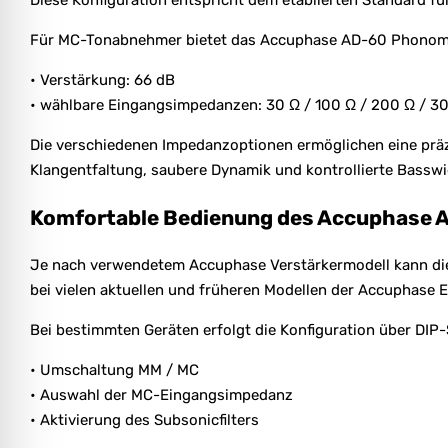
Diese Konfiguration entspricht dem etablierten Standard f
Für MC-Tonabnehmer bietet das Accuphase AD-60 Phonomod
• Verstärkung: 66 dB
• wählbare Eingangsimpedanzen: 30 Ω / 100 Ω / 200 Ω / 3
Die verschiedenen Impedanzoptionen ermöglichen eine präz
Klangentfaltung, saubere Dynamik und kontrollierte Bassw
Komfortable Bedienung des Accuphase
Je nach verwendetem Accuphase Verstärkermodell kann die 
bei vielen aktuellen und früheren Modellen der Accuphase E
Bei bestimmten Geräten erfolgt die Konfiguration über DIP-S
• Umschaltung MM / MC
• Auswahl der MC-Eingangsimpedanz
• Aktivierung des Subsonicfilters