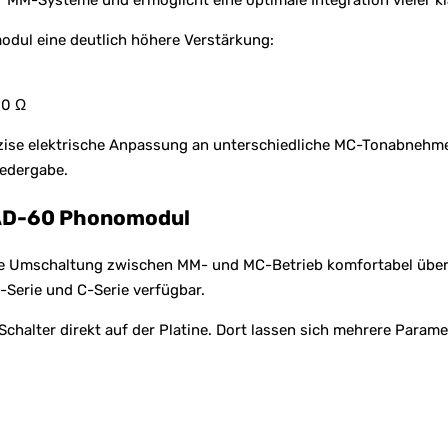
ür MM-Systeme und ermöglicht eine optimale Integration vieler
ul eine deutlich höhere Verstärkung:
00 Ω
ise elektrische Anpassung an unterschiedliche MC-Tonabnehmer
iedergabe.
 AD-60 Phonomodul
Umschaltung zwischen MM- und MC-Betrieb komfortabel über die
-Serie und C-Serie verfügbar.
chalter direkt auf der Platine. Dort lassen sich mehrere Paramet