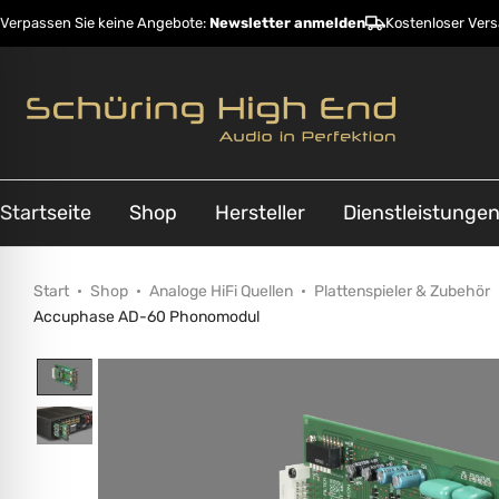
Verpassen Sie keine Angebote:
Newsletter anmelden
Kostenloser Ver
Startseite
Shop
Hersteller
Dienstleistunge
Start
Shop
Analoge HiFi Quellen
Plattenspieler & Zubehör
Accuphase AD-60 Phonomodul
ehinderungsmodus