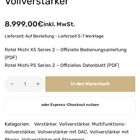
Vollverstärker
8.999,00
€
inkl. MwSt.
Lieferzeit:
Auf Bestellung - Lieferzeit 5-7 Werktage
Rotel Michi X5 Series 2 – Offizielle Bedienungsanleitung
(PDF)
Rotel Michi P5 Series 2 – Offizielles Datenblatt (PDF)
In den Warenkorb
A
oder Express-Checkout nutzen
l
t
e
Kategorien:
Verstärker
,
Vollverstärker
,
Multifunktions-
r
Vollverstärker
,
Vollverstärker mit DAC
,
Vollverstärker mit
n
Phono
,
Vollverstärker mit Streaming