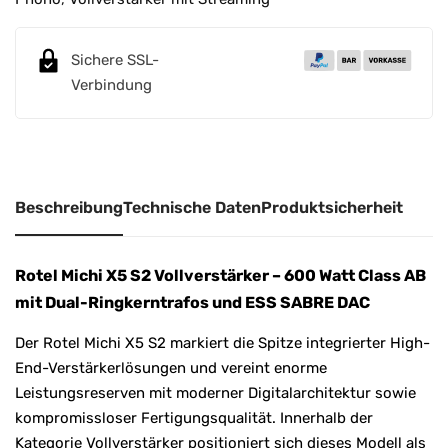
a
t
Sichere SSL-
i
Verbindung
v
e
:
Beschreibung
Technische Daten
Produktsicherheit
Rotel Michi X5 S2 Vollverstärker – 600 Watt Class AB
mit Dual-Ringkerntrafos und ESS SABRE DAC
Der Rotel Michi X5 S2 markiert die Spitze integrierter High-
End-Verstärkerlösungen und vereint enorme
Leistungsreserven mit moderner Digitalarchitektur sowie
kompromissloser Fertigungsqualität. Innerhalb der
Kategorie Vollverstärker positioniert sich dieses Modell als