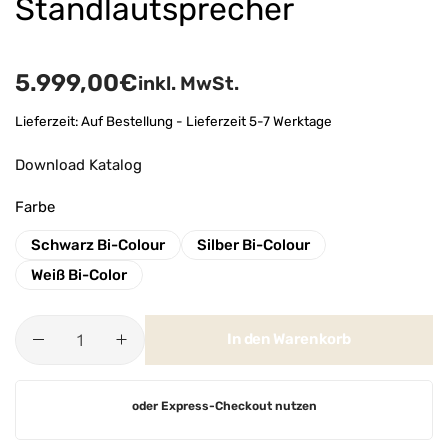
Standlautsprecher
5.999,00
€
inkl. MwSt.
Lieferzeit:
Auf Bestellung - Lieferzeit 5-7 Werktage
Download Katalog
Farbe
Schwarz Bi-Colour
Silber Bi-Colour
Weiß Bi-Color
In den Warenkorb
A
oder Express-Checkout nutzen
l
t