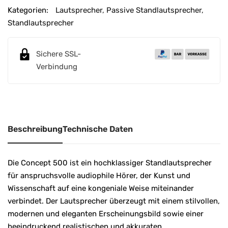
e
Kategorien:
Lautsprecher
,
Passive Standlautsprecher
,
r
Standlautsprecher
n
a
Sichere SSL-
t
Verbindung
i
v
e
:
Beschreibung
Technische Daten
Die Concept 500 ist ein hochklassiger Standlautsprecher
für anspruchsvolle audiophile Hörer, der Kunst und
Wissenschaft auf eine kongeniale Weise miteinander
verbindet. Der Lautsprecher überzeugt mit einem stilvollen,
modernen und eleganten Erscheinungsbild sowie einer
beeindruckend realistischen und akkuraten