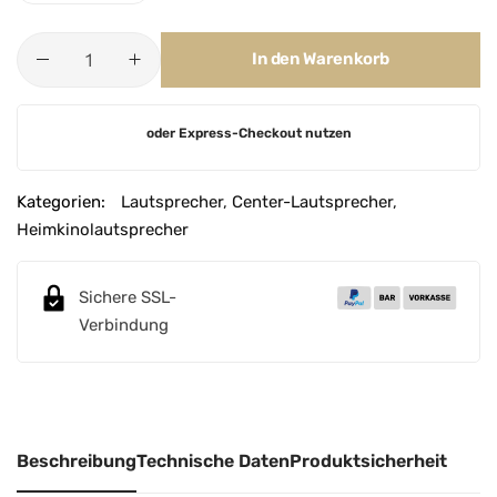
In den Warenkorb
A
oder Express-Checkout nutzen
l
t
e
Kategorien:
Lautsprecher
,
Center-Lautsprecher
,
r
Heimkinolautsprecher
n
a
Sichere SSL-
t
Verbindung
i
v
e
:
Beschreibung
Technische Daten
Produktsicherheit