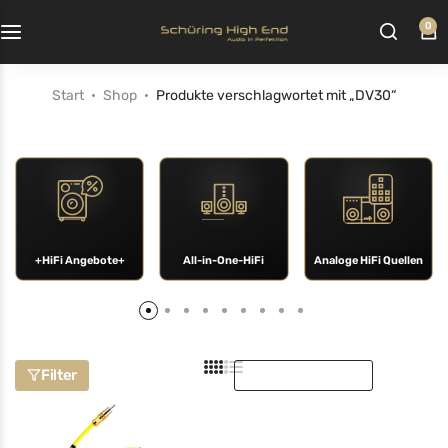
0
Start
Shop
Produkte verschlagwortet mit „DV30“
+HiFi Angebote+
All-in-One-HiFi
Analoge HiFi Quellen
Sortieren nach:
Filter