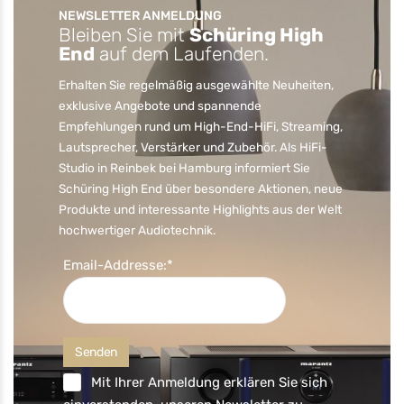
NEWSLETTER ANMELDUNG
Bleiben Sie mit
Schüring High
End
auf dem Laufenden.
Erhalten Sie regelmäßig ausgewählte Neuheiten,
exklusive Angebote und spannende
Empfehlungen rund um High-End-HiFi, Streaming,
Lautsprecher, Verstärker und Zubehör. Als HiFi-
Studio in Reinbek bei Hamburg informiert Sie
Schüring High End über besondere Aktionen, neue
Produkte und interessante Highlights aus der Welt
hochwertiger Audiotechnik.
Email-Addresse:*
Mit Ihrer Anmeldung erklären Sie sich