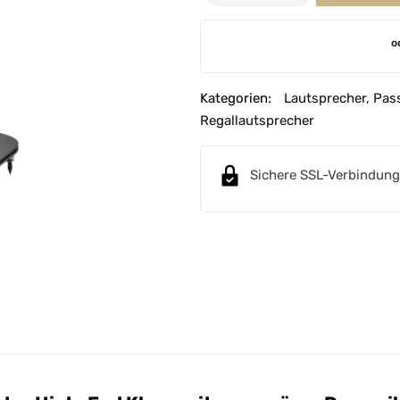
A
o
l
t
e
Kategorien:
Lautsprecher
,
Pass
r
Regallautsprecher
n
a
Sichere SSL-Verbindung
t
i
v
e
: