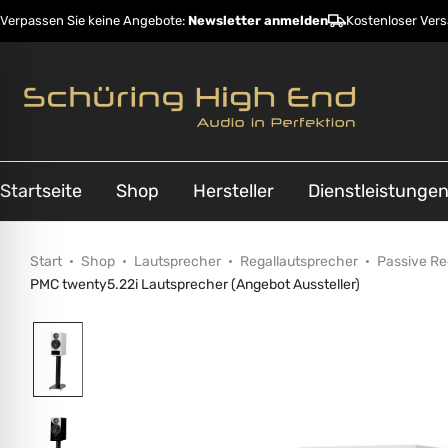
Verpassen Sie keine Angebote:
Newsletter anmelden
Kostenloser Ver
Startseite
Shop
Hersteller
Dienstleistunge
Start
Shop
Lautsprecher
Regallautsprecher
Passive Re
PMC twenty5.22i Lautsprecher (Angebot Aussteller)
ehinderungsmodus