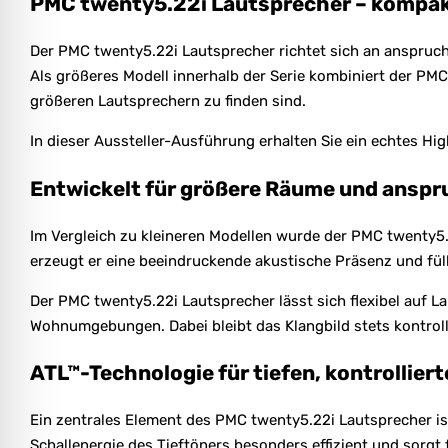
PMC twenty5.22i Lautsprecher – kompak
Der PMC twenty5.22i Lautsprecher richtet sich an anspruch
Als größeres Modell innerhalb der Serie kombiniert der PM
größeren Lautsprechern zu finden sind.
In dieser Aussteller-Ausführung erhalten Sie ein echtes Hi
Entwickelt für größere Räume und anspr
Im Vergleich zu kleineren Modellen wurde der PMC twenty5
erzeugt er eine beeindruckende akustische Präsenz und füll
Der PMC twenty5.22i Lautsprecher lässt sich flexibel auf L
Wohnumgebungen. Dabei bleibt das Klangbild stets kontroll
ATL™-Technologie für tiefen, kontrollier
Ein zentrales Element des PMC twenty5.22i Lautsprecher is
Schallenergie des Tieftöners besonders effizient und sorg