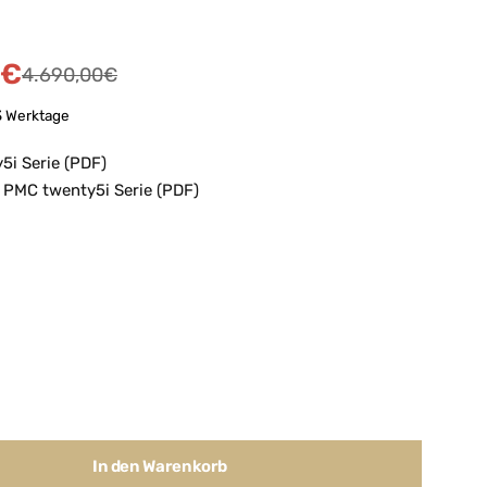
€
4.690,00
€
-3 Werktage
i Serie (PDF)
PMC twenty5i Serie (PDF)
In den Warenkorb