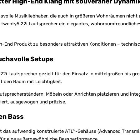
ter High-End Klang mit souveräner Dynamik
svolle Musikliebhaber, die auch in größeren Wohnräumen nicht 
C twenty5.22i Lautsprecher ein elegantes, wohnraumfreundliches 
gh-End Produkt zu besonders attraktiven Konditionen – technisc
uchsvolle Setups
.22i Lautsprecher gezielt für den Einsatz in mittelgroßen bis
t den Raum mit Leichtigkeit.
autsprecherständern, Möbeln oder Anrichten platzieren und integ
iert, ausgewogen und präzise.
ten Bass
t das aufwendig konstruierte ATL™-Gehäuse (Advanced Transmiss
t für eine außergewöhnliche Bassperformance.