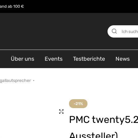
sand ab 100 €
n
Über uns
Events
Testberichte
News
gallautsprecher
-21%
PMC twenty5.2
Aussteller)