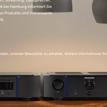
, Streaming, Lautsprecher,
ek bei Hamburg informiert Sie
ue Produkte und interessante
ik.
nden, unseren Newsletter zu erhalten. Weitere Informationen fi