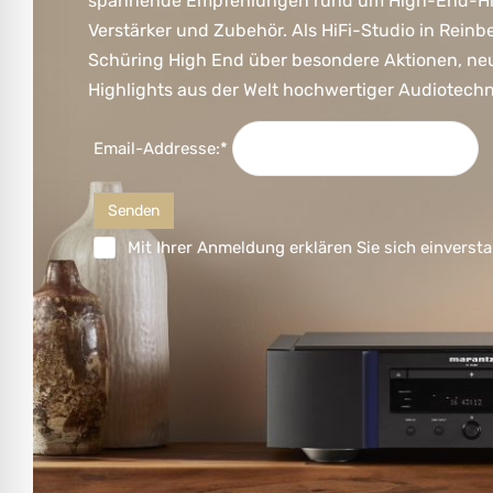
spannende Empfehlungen rund um High-End-HiFi
Verstärker und Zubehör. Als HiFi-Studio in Reinb
Schüring High End über besondere Aktionen, ne
Highlights aus der Welt hochwertiger Audiotechn
Email-Addresse:*
Mit Ihrer Anmeldung erklären Sie sich einversta