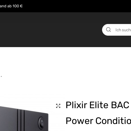
sand ab 100 €
n
Über uns
Events
Testberichte
News
Plixir Elite B
Power Conditi