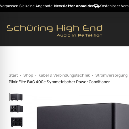
Verpassen Sie keine Angebote:
Newsletter anmelden
Kostenloser Ver
Startseite
Shop
Hersteller
Dienstleistunge
Start
Shop
Kabel & Verbindungstechnik
Stromversorgung
Plixir Elite BAC 400e Symmetrischer Power Conditioner
ehinderungsmodus