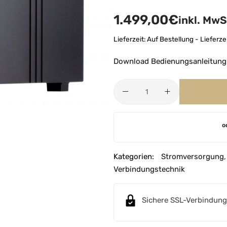
1.499,00
€
inkl. MwS
Lieferzeit:
Auf Bestellung - Lieferze
Download Bedienungsanleitung
A
o
l
t
e
Kategorien:
Stromversorgung
r
Verbindungstechnik
n
a
Sichere SSL-Verbindung
t
i