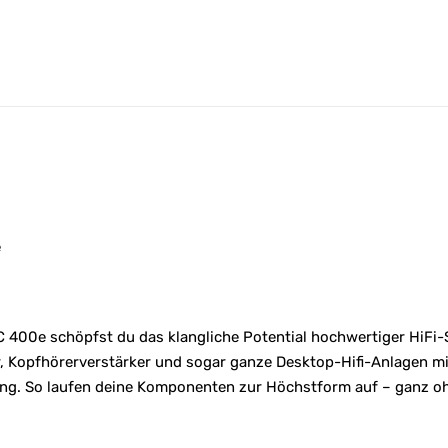
v
e
:
e
400e schöpfst du das klangliche Potential hochwertiger HiFi-S
, Kopfhörerverstärker und sogar ganze Desktop-Hifi-Anlagen mit
ung. So laufen deine Komponenten zur Höchstform auf – ganz o