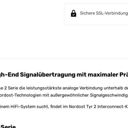
n
a
Sichere SSL-Verbindung
t
i
v
e
:
igh-End Signalübertragung mit maximaler Pr
e 2 Serie die leistungsstärkste analoge Verbindung unterhalb de
ordost-Technologien mit außergewöhnlicher Signalgeschwindigk
einem HiFi-System sucht, findet im Nordost Tyr 2 Interconnect
-Serie