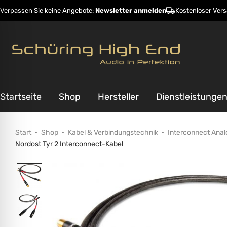
Verpassen Sie keine Angebote:
Newsletter anmelden
Kostenloser Ver
Startseite
Shop
Hersteller
Dienstleistunge
Start
Shop
Kabel & Verbindungstechnik
Interconnect Anal
Nordost Tyr 2 Interconnect-Kabel
ehinderungsmodus