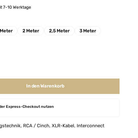
it 7-10 Werktage
 Meter
2 Meter
2,5 Meter
3 Meter
In den Warenkorb
der Express-Checkout nutzen
gstechnik
,
RCA / Cinch
,
XLR-Kabel
,
Interconnect