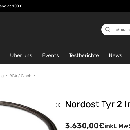
sand ab 100 €
n
Über uns
Events
Testberichte
News
og
RCA / Cinch
Nordost Tyr 2 
3.630,00
€
inkl. Mw