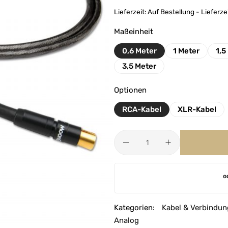
Lieferzeit:
Auf Bestellung - Lieferze
Maßeinheit
0,6 Meter
1 Meter
1,5
3,5 Meter
Optionen
RCA-Kabel
XLR-Kabel
A
o
l
t
e
Kategorien:
Kabel & Verbindun
r
Analog