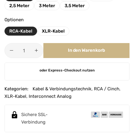
2,5 Meter
3 Meter
3,5 Meter
Optionen
RCA-Kabel
XLR-Kabel
In den Warenkorb
A
oder Express-Checkout nutzen
l
t
e
Kategorien:
Kabel & Verbindungstechnik
,
RCA / Cinch
,
r
XLR-Kabel
,
Interconnect Analog
n
a
Sichere SSL-
t
Verbindung
i
v