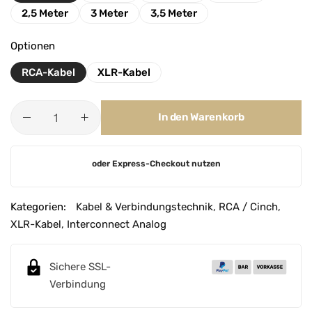
2,5 Meter
3 Meter
3,5 Meter
Optionen
RCA-Kabel
XLR-Kabel
In den Warenkorb
A
oder Express-Checkout nutzen
l
t
e
Kategorien:
Kabel & Verbindungstechnik
,
RCA / Cinch
,
r
XLR-Kabel
,
Interconnect Analog
n
a
Sichere SSL-
t
Verbindung
i
v