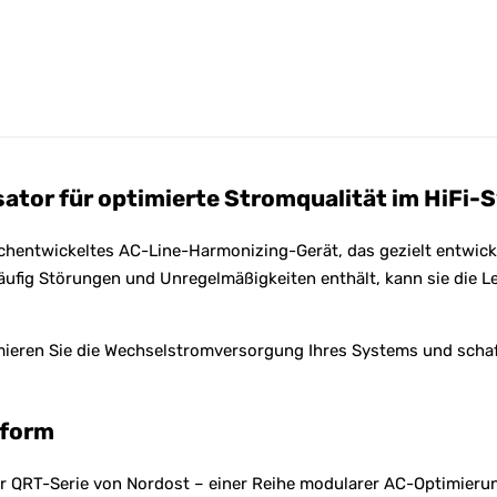
:
or für optimierte Stromqualität im HiFi-
entwickeltes AC-Line-Harmonizing-Gerät, das gezielt entwickel
fig Störungen und Unregelmäßigkeiten enthält, kann sie die L
en Sie die Wechselstromversorgung Ihres Systems und schaffen
tform
QRT-Serie von Nordost – einer Reihe modularer AC-Optimierung