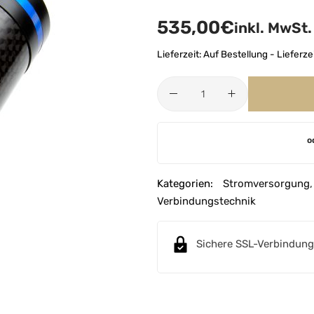
535,00
€
inkl. MwSt.
Lieferzeit:
Auf Bestellung - Lieferze
A
o
l
t
e
Kategorien:
Stromversorgung
r
Verbindungstechnik
n
a
Sichere SSL-Verbindung
t
i
v
e