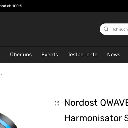
sand ab 100 €
n
Über uns
Events
Testberichte
News
Nordost QWAVE
Harmonisator 