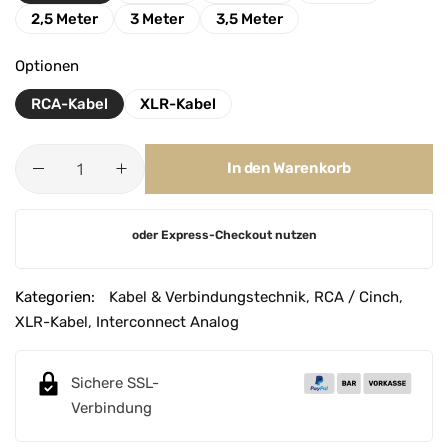
2,5 Meter
3 Meter
3,5 Meter
Optionen
RCA-Kabel
XLR-Kabel
In den Warenkorb
A
oder Express-Checkout nutzen
l
t
e
Kategorien:
Kabel & Verbindungstechnik
,
RCA / Cinch
,
r
XLR-Kabel
,
Interconnect Analog
n
a
Sichere SSL-
t
Verbindung
i
v